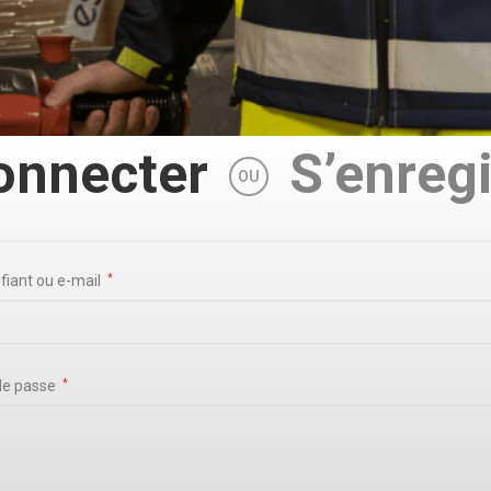
onnecter
S’enregi
OU
ifiant ou e-mail
*
de passe
*