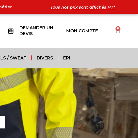
métier
Tous nos prix sont affichés HT*
DEMANDER UN
0
MON COMPTE
DEVIS
LS / SWEAT
DIVERS
EPI