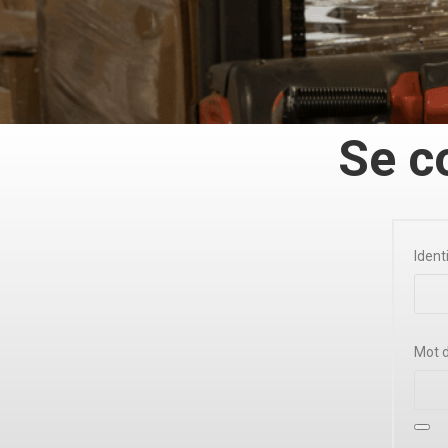
Se c
Ident
Mot 