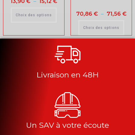
13,90
€
–
15,12
€
70,86
€
–
71,56
€
Choix des options
Choix des options
Livraison en 48H
Un SAV à votre écoute