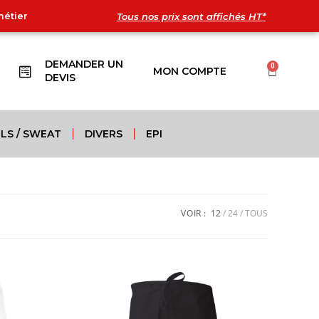
métier
Tous nos prix sont affichés HT*
DEMANDER UN
0
MON COMPTE
DEVIS
LS / SWEAT
DIVERS
EPI
VOIR :
12
24
TOUS