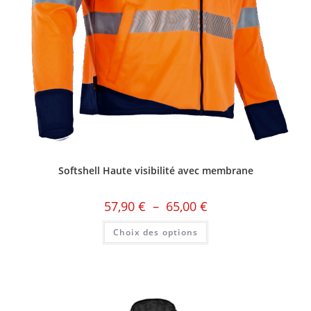
Softshell Haute visibilité avec membrane
57,90
€
–
65,00
€
Choix des options