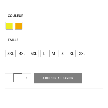
COULEUR
TAILLE
3XL
4XL
5XL
L
M
S
XL
XXL
-
+
AJOUTER AU PANIER