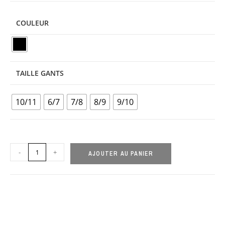
COULEUR
TAILLE GANTS
10/11
6/7
7/8
8/9
9/10
-
+
AJOUTER AU PANIER