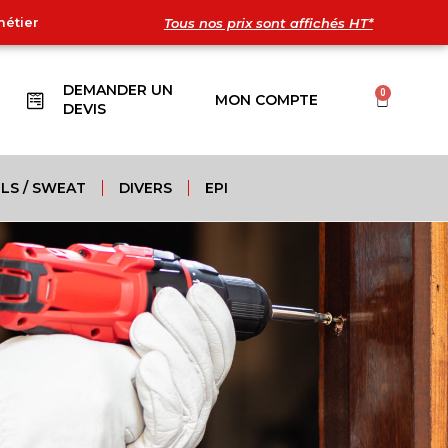
métier
Tous nos prix sont affichés HT*
DEMANDER UN
0
MON COMPTE
DEVIS
LS / SWEAT
DIVERS
EPI