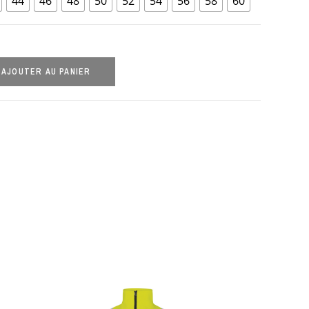
44
46
48
50
52
54
56
58
60
AJOUTER AU PANIER