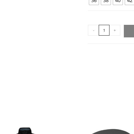
36
38
40
42
-
+