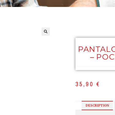
PANTALO
– PO
35,90
€
DESCRIPTION