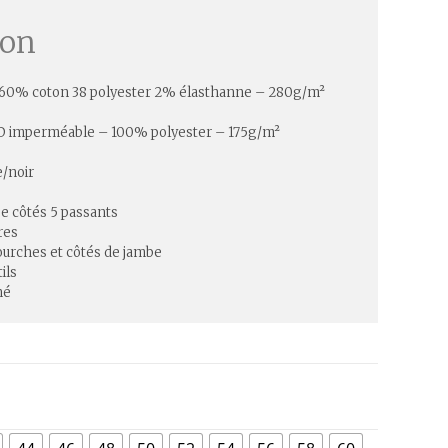
ion
 60% coton 38 polyester 2% élasthanne – 280g/m²
D imperméable – 100% polyester – 175g/m²
e/noir
ée côtés 5 passants
res
fourches et côtés de jambe
ils
hé