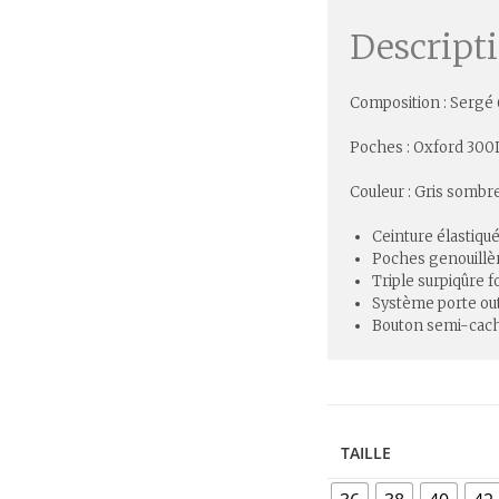
Descript
Composition : Sergé
Poches : Oxford 300
Couleur : Gris sombr
Ceinture élastiqu
Poches genouillè
Triple surpiqûre 
Système porte out
Bouton semi-cac
TAILLE