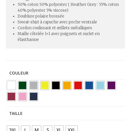
50% coton 50% polyester ( Heather Grey : 55% coton
40% polyester 5% viscose)
Doublure polaire brossée
Sweat-shirt à capuche avec poche ventrale
Cordon coulissant et œillets métalliques
Maille côtelée 1×1 avec poignets et ourlet en
élasthanne
COULEUR
TAILLE
3XL
L
M
S
XL
XXL