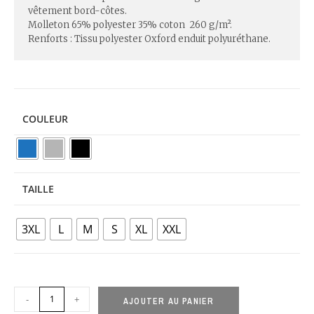
vêtement bord-côtes.
Molleton 65% polyester 35% coton 260 g/m².
Renforts : Tissu polyester Oxford enduit polyuréthane.
COULEUR
TAILLE
3XL
L
M
S
XL
XXL
-
+
AJOUTER AU PANIER