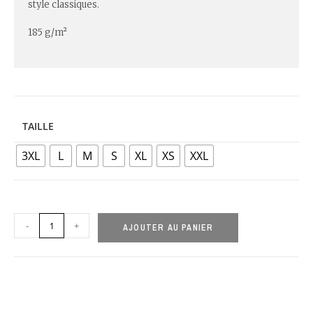
style classiques.
185 g/m²
TAILLE
3XL
L
M
S
XL
XS
XXL
-
+
AJOUTER AU PANIER