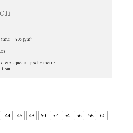
ion
hanne – 405g/m²
res
 dos plaquées + poche mètre
rteau
44
46
48
50
52
54
56
58
60