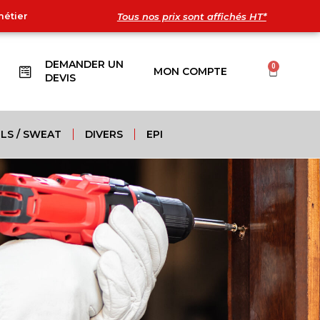
métier
Tous nos prix sont affichés HT*
DEMANDER UN
0
MON COMPTE
DEVIS
LS / SWEAT
DIVERS
EPI