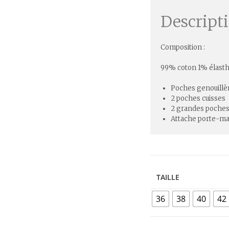
Descript
Composition :
99% coton 1% élast
Poches genouillè
2 poches cuisses
2 grandes poches
Attache porte-ma
TAILLE
36
38
40
42