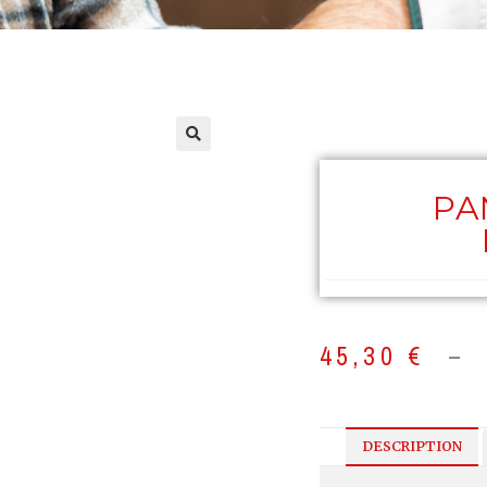
PA
45,30
€
–
DESCRIPTION