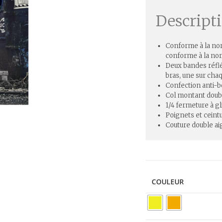
Descript
Conforme à la no
conforme à la n
Deux bandes réflé
bras, une sur cha
Confection anti-b
Col montant doub
1/4 fermeture à gl
Poignets et ceint
Couture double aig
COULEUR